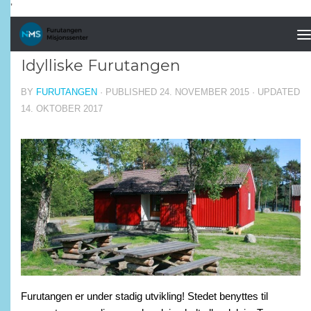
'
Skip to content
FREMHEVET
/
SISTE NYTT
Idylliske Furutangen
BY
FURUTANGEN
· PUBLISHED
24. NOVEMBER 2015
· UPDATED
14. OKTOBER 2017
Furutangen er under stadig utvikling! Stedet benyttes til